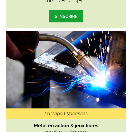
de
2H
à
4H
S'INSCRIRE
Passeport-Vacances
Métal en action & jeux libres